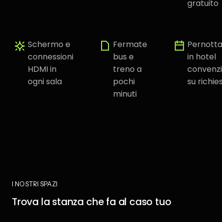
gratuito
Schermo e
Fermate
Pernott
connessioni
bus e
in hotel
HDMI in
treno a
convenz
ogni sala
pochi
su richie
minuti
I NOSTRI SPAZI
Trova la stanza che fa al caso tuo