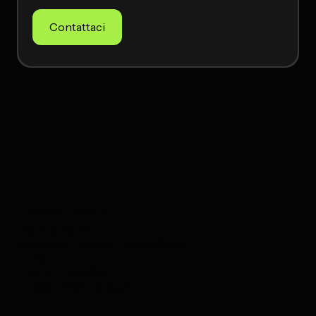
Contattaci
Evolving together.
Treesse Progetti
Via Brondi, 18
Quinto di Treviso, Treviso 31055
Italia
+39 0422 960811
info@treesseprogetti.it