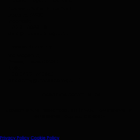
Treesse Progetti Indonesia
Talavera Suite Office Park
Jakarta, 12430
Indonesia
+62 811 8068 119
asia@treesseprogetti.it
Treesse Academy
Via Magenta, 1
Paese, Treviso 31038
Italia
+39 0422 1743653
academy@treesseprogetti.it
LinkedIn
Instagram
TikTok
Copyright © 2026 Treesse Progetti S.r.l. | P.IVA/C.F. 04416960260 - R.I.
04416960260 - Cap. soc. € 10.000 i.v.
Privacy Policy
Cookie Policy